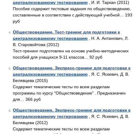
централизованному тестированию
, И. И. Таркан (2011)
Пособие содержит тестовые задания по обществоведению,
составленные в соответствии с действующей учебной… 193
руб
Обществоведение. Тест-тренинг для подготовки к
4
централизованному тестированию
, Н. А. Антанович, Л.
В. Старовойтова (2012)
Тест-тренинг подготовлен на основе учебно-методических
пособий для учащихся 9-11 классов… 92 руб
Обществоведение. Экспресс-тренинг для подготовки к
5
централизованному тестированию
, Я. С. Яскевич, Д. В.
Белявцева (2015)
Содержит тематические тесты по всем разделам
программы по курсу "Обществоведение" . Предназначен
для… 366 руб
Обществоведение. Экспресс-тренинг для подготовки к
6
централизованному тестированию
, Я. С. Яскевич, Д. В.
Белявцева (2012)
Содержит тематические тесты по всем разделам